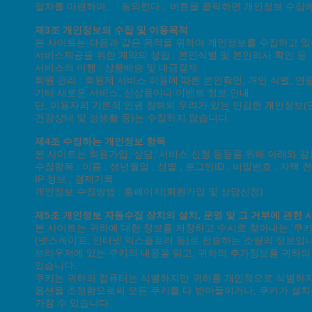
절차를 마련하여, 「동의한다」버튼을 클릭하면 개인정보 수집에
사업자등록 : 한국
사업자등록번호 : 410-
제3조 개인정보의 수집 및 이용목적
본 사이트는 다음과 같은 목적을 위하여 개인정보를 수집하고 있
Copyright(C) 한국
서비스제공을 위한 계약의 성립 : 본인식별 및 본인의사 확인 등
서비스의 이행 : 상품배송 및 대금결제
회원 관리 : 회원제 서비스 이용에 따른 본인확인, 개인 식별, 
기타 새로운 서비스, 신상품이나 이벤트 정보 안내
단, 이용자의 기본적 인권 침해의 우려가 있는 민감한 개인정보(인종
건강상태 및 성생활 등)는 수집하지 않습니다.
제4조 수집하는 개인정보 항목
본 사이트는 회원가입, 상담, 서비스 신청 등등을 위해 아래와 
수집항목 : 이름 , 생년월일 , 성별 , 로그인ID , 비밀번호 , 자택
IP 정보 , 결제기록
개인정보 수집방법 : 홈페이지(회원가입 및 상담신청)
제5조 개인정보 자동수집 장치의 설치, 운영 및 그 거부에 관한 
본 사이트는 귀하에 대한 정보를 저장하고 수시로 찾아내는 '쿠키(
(넷스케이프, 인터넷 익스플로러 등)로 전송하는 소량의 정보입
브라우저에 있는 쿠키의 내용을 읽고, 귀하의 추가정보를 귀하의 
있습니다.
쿠키는 귀하의 컴퓨터는 식별하지만 귀하를 개인적으로 식별하지
옵션을 조정함으로써 모든 쿠키를 다 받아들이거나, 쿠키가 설치될
가질 수 있습니다.