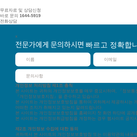
무료자료 및 상담신청
바로 문의
1644-5919
전화상담
x
빠르고 정확합니
전문가에게 문의하시면
월 ~
고객지원센터
고객상담
월 ~
기술지원
토/일/공휴일은 휴무입니다.
개인정보 처리방침
제1조 총칙
본 사이트는 귀하의 개인정보보호를 매우 중요시하며, 『정보
『개인정보보호지침』을 준수하고 있습니다.
회사소개
단체수강
제휴안내
채용정보
인재채
본 사이트는 개인정보보호방침을 통하여 귀하께서 제공하시는 
어떠한 조치가 취해지고 있는지 알려드립니다.
본 사이트는 개인정보보호방침을 홈페이지 첫 화면 하단에 공개
본 사이트는 개인정보취급방침을 개정하는 경우 웹사이트 공지사
이용약관
개인정
제2조 개인정보 수집에 대한 동의
교육시설 신고 : 
귀하께서 본 사이트의 개인정보보호방침 또는 이용약관의 내용에